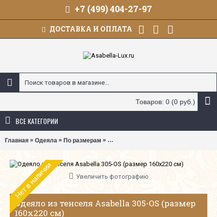
+7 (499) 404-27-97
ДОСТАВКА И ОПЛАТА
Товаров: 0 (0 руб.)
ВСЕ КАТЕГОРИИ
»
»
»
Главная
Одеяла
По размерам
1,5-спальные (145х205, 155х215, 160х
Нет в наличии
Увеличить фотографию
Одеяло из тенселя Asabella 305-OS (размер
160х220 см)