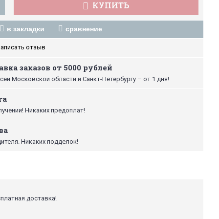
КУПИТЬ
в закладки
сравнение
аписать отзыв
вка заказов от 5000 рублей
сей Московской области и Санкт-Петербургу – от 1 дня!
та
лучении! Никаких предоплат!
ва
ителя. Никаких подделок!
сплатная доставка!