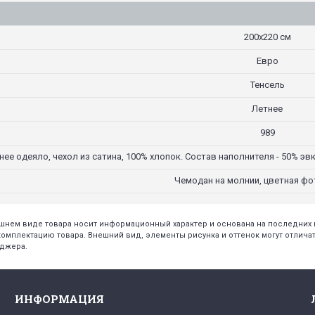
200х220 см
Евро
Тенсель
Летнее
989
нее одеяло, чехол из сатина, 100% хлопок. Состав наполнителя - 50% э
Чемодан на молнии, цветная ф
нешнем виде товара носит информационный характер и основана на последни
плектацию товара. Внешний вид, элементы рисунка и оттенок могут отличать
еджера.
ИНФОРМАЦИЯ