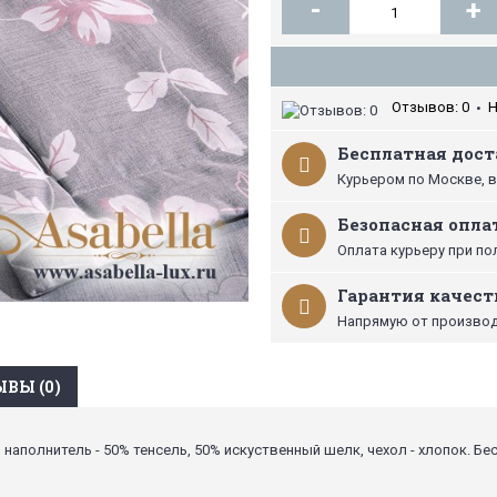
-
+
Отзывов: 0
Н
•
Бесплатная доста
Курьером по Москве, в
Безопасная опла
Оплата курьеру при по
Гарантия качест
Напрямую от производ
ВЫ (0)
 наполнитель - 50% тенсель, 50% искуственный шелк, чехол - хлопок. Бе