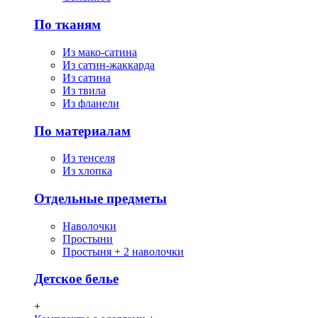
По тканям
Из мако-сатина
Из сатин-жаккарда
Из сатина
Из твила
Из фланели
По материалам
Из тенселя
Из хлопка
Отдельные предметы
Наволочки
Простыни
Простыня + 2 наволочки
Детское белье
+