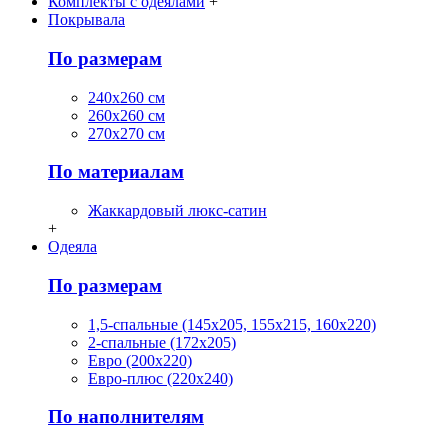
Комплекты с одеялами
+
Покрывала
По размерам
240х260 см
260х260 см
270х270 см
По материалам
Жаккардовый люкс-сатин
+
Одеяла
По размерам
1,5-спальные (145х205, 155х215, 160х220)
2-спальные (172х205)
Евро (200х220)
Евро-плюс (220х240)
По наполнителям