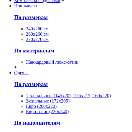
Комплекты с одеялами
+
Покрывала
По размерам
240х260 см
260х260 см
270х270 см
По материалам
Жаккардовый люкс-сатин
+
Одеяла
По размерам
1,5-спальные (145х205, 155х215, 160х220)
2-спальные (172х205)
Евро (200х220)
Евро-плюс (220х240)
По наполнителям