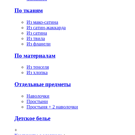
По тканям
Из мако-сатина
Из сатин-жаккарда
Из сатина
Из твила
Из фланели
По материалам
Из тенселя
Из хлопка
Отдельные предметы
Наволочки
Простыни
Простыня + 2 наволочки
Детское белье
+