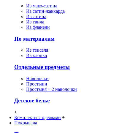
Из мако-сатина
Из сатин-жаккарда
Из сатина
Из твила
Из фланели
По материалам
Из тенселя
Из хлопка
Отдельные предметы
Наволочки
Простыни
Простыня + 2 наволочки
Детское белье
+
Комплекты с одеялами
+
Покрывала