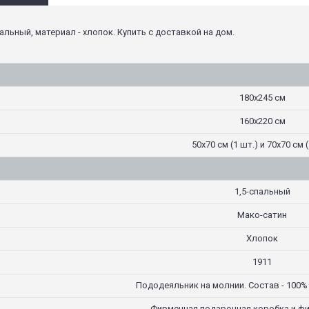
альный, материал - хлопок. Купить с доставкой на дом.
180х245 см
160х220 см
50х70 см (1 шт.) и 70х70 см (
1,5-спальный
Мако-сатин
Хлопок
1911
Пододеяльник на молнии. Состав - 100%
Фирменная подарочная коробка и ф