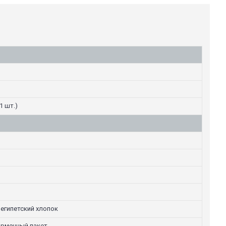
1 шт.)
 египетский хлопок
ирменный пакет