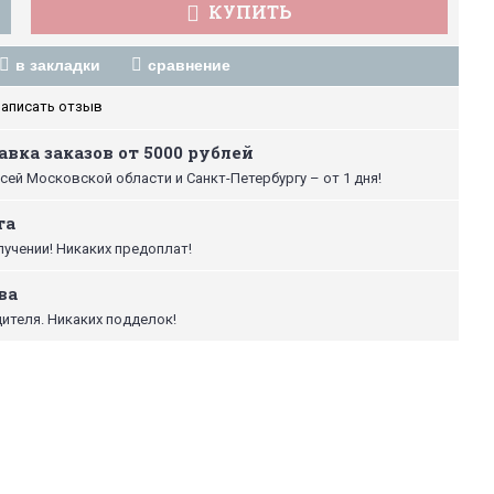
КУПИТЬ
в закладки
сравнение
аписать отзыв
вка заказов от 5000 рублей
сей Московской области и Санкт-Петербургу – от 1 дня!
та
лучении! Никаких предоплат!
ва
ителя. Никаких подделок!