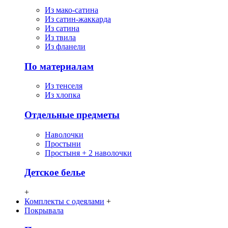
Из мако-сатина
Из сатин-жаккарда
Из сатина
Из твила
Из фланели
По материалам
Из тенселя
Из хлопка
Отдельные предметы
Наволочки
Простыни
Простыня + 2 наволочки
Детское белье
+
Комплекты с одеялами
+
Покрывала