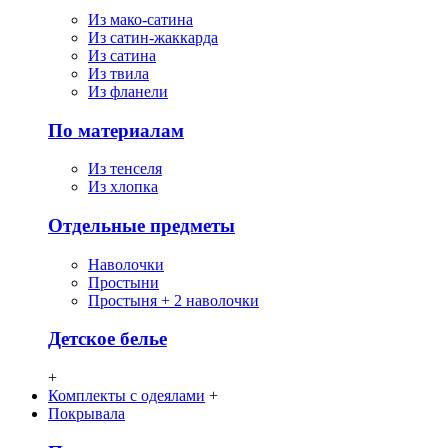
Из мако-сатина
Из сатин-жаккарда
Из сатина
Из твила
Из фланели
По материалам
Из тенселя
Из хлопка
Отдельные предметы
Наволочки
Простыни
Простыня + 2 наволочки
Детское белье
+
Комплекты с одеялами
+
Покрывала