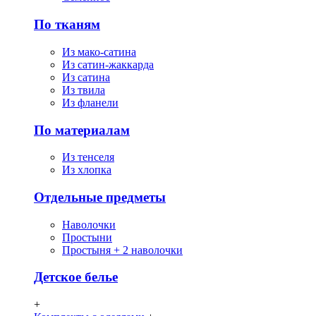
По тканям
Из мако-сатина
Из сатин-жаккарда
Из сатина
Из твила
Из фланели
По материалам
Из тенселя
Из хлопка
Отдельные предметы
Наволочки
Простыни
Простыня + 2 наволочки
Детское белье
+