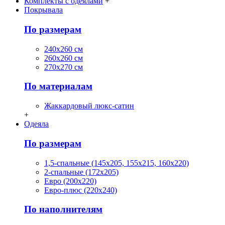
Комплекты с одеялами
+
Покрывала
По размерам
240х260 см
260х260 см
270х270 см
По материалам
Жаккардовый люкс-сатин
+
Одеяла
По размерам
1,5-спальные (145х205, 155х215, 160х220)
2-спальные (172х205)
Евро (200х220)
Евро-плюс (220х240)
По наполнителям