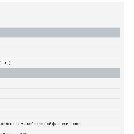
1 шт.)
отовлено из мягкой и нежной фланели-люкс.
ирменный пакет