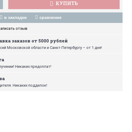
КУПИТЬ
в закладки
сравнение
аписать отзыв
вка заказов от 5000 рублей
сей Московской области и Санкт-Петербургу – от 1 дня!
та
лучении! Никаких предоплат!
ва
ителя. Никаких подделок!