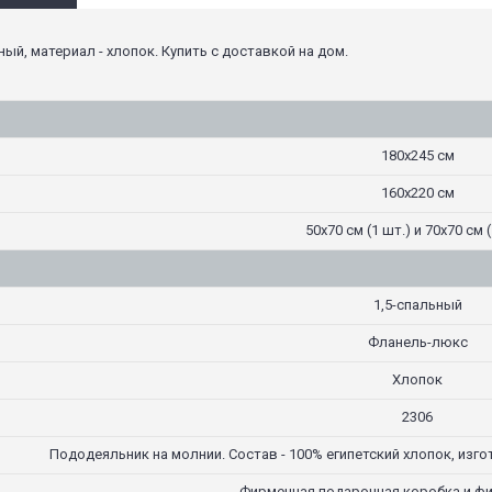
ный, материал - хлопок. Купить с доставкой на дом.
180х245 см
160х220 см
50х70 см (1 шт.) и 70х70 см (
1,5-спальный
Фланель-люкс
Хлопок
2306
Пододеяльник на молнии. Состав - 100% египетский хлопок, изг
Фирменная подарочная коробка и ф