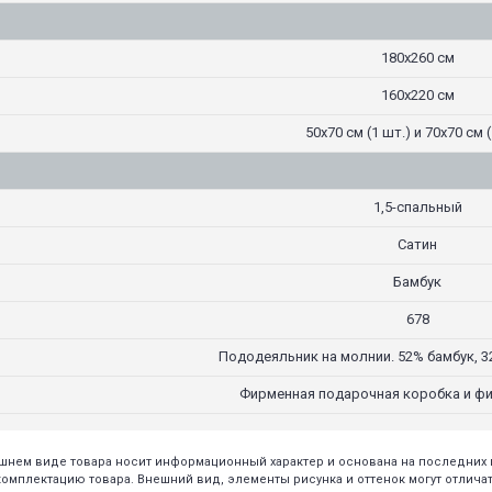
180х260 см
160х220 см
50х70 см (1 шт.) и 70х70 см (
1,5-спальный
Сатин
Бамбук
678
Пододеяльник на молнии. 52% бамбук, 3
Фирменная подарочная коробка и ф
нешнем виде товара носит информационный характер и основана на последни
плектацию товара. Внешний вид, элементы рисунка и оттенок могут отличать