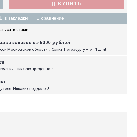
КУПИТЬ
в закладки
сравнение
аписать отзыв
вка заказов от 5000 рублей
сей Московской области и Санкт-Петербургу – от 1 дня!
та
лучении! Никаких предоплат!
ва
ителя. Никаких подделок!