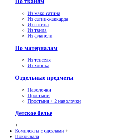
По тканям
Из мако-сатина
Из сатин-жаккарда
Из сатина
Из твила
Из фланели
По материалам
Из тенселя
Из хлопка
Отдельные предметы
Наволочки
Простыни
Простыня + 2 наволочки
Детское белье
+
Комплекты с одеялами
+
Покрывала