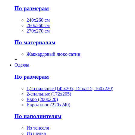
По размерам
240х260 см
260х260 см
270х270 см
По материалам
Жаккардовый люкс-сатин
+
Одеяла
По размерам
1,5-спальные (145х205, 155х215, 160х220)
2-спальные (172х205)
Евро (200х220)
Евро-плюс (220х240)
По наполнителям
Из тенселя
Из шелка