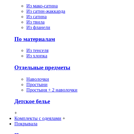
Из мако-сатина
Из сатин-жаккарда
Из сатина
Из твила
Из фланели
По материалам
Из тенселя
Из хлопка
Отдельные предметы
Наволочки
Простыни
Простыня + 2 наволочки
Детское белье
+
Комплекты с одеялами
+
Покрывала