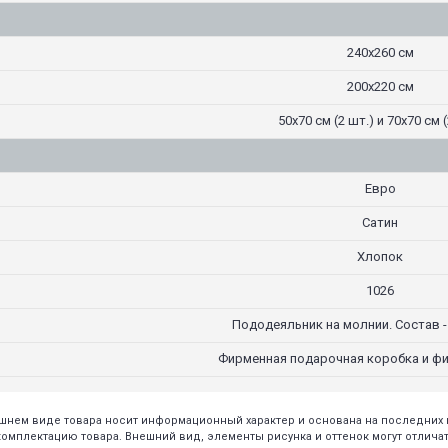
240х260 см
200х220 см
50х70 см (2 шт.) и 70х70 см (
Евро
Сатин
Хлопок
1026
Пододеяльник на молнии. Состав -
Фирменная подарочная коробка и ф
нешнем виде товара носит информационный характер и основана на последни
плектацию товара. Внешний вид, элементы рисунка и оттенок могут отличать