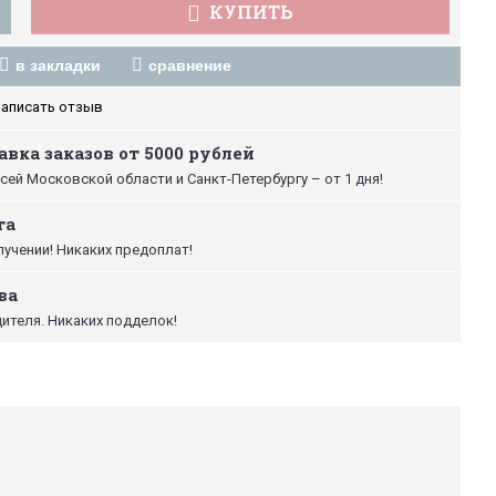
КУПИТЬ
в закладки
сравнение
аписать отзыв
вка заказов от 5000 рублей
сей Московской области и Санкт-Петербургу – от 1 дня!
та
лучении! Никаких предоплат!
ва
ителя. Никаких подделок!