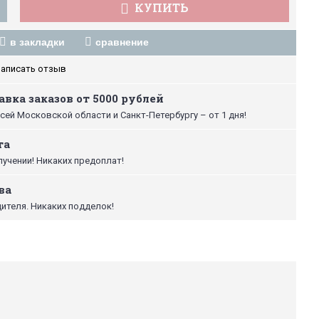
КУПИТЬ
в закладки
сравнение
аписать отзыв
вка заказов от 5000 рублей
сей Московской области и Санкт-Петербургу – от 1 дня!
та
лучении! Никаких предоплат!
ва
ителя. Никаких подделок!