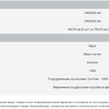
240х260 см
200х220 см
50х70 см (2 шт.) и 70х70 см (
Евро
Мако-сатин
Хлопок
1436
Пододеяльник на молнии. Состав - 100%
Фирменная подарочная коробка и ф
нешнем виде товара носит информационный характер и основана на последни
плектацию товара. Внешний вид, элементы рисунка и оттенок могут отличать