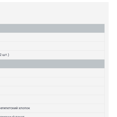
2 шт.)
 египетский хлопок
ирменный пакет