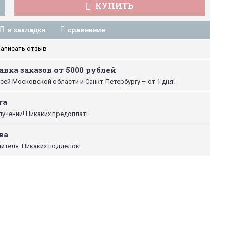
КУПИТЬ
в закладки
сравнение
аписать отзыв
вка заказов от 5000 рублей
сей Московской области и Санкт-Петербургу – от 1 дня!
та
лучении! Никаких предоплат!
ва
ителя. Никаких подделок!