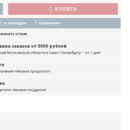
КУПИТЬ
в закладки
сравнение
аписать отзыв
вка заказов от 5000 рублей
сей Московской области и Санкт-Петербургу – от 1 дня!
та
лучении! Никаких предоплат!
ва
ителя. Никаких подделок!