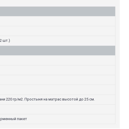
2 шт.)
ни 220 гр/м2. Простыня на матрас высотой до 25 см.
ирменный пакет