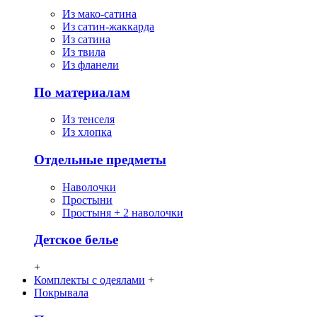
Из мако-сатина
Из сатин-жаккарда
Из сатина
Из твила
Из фланели
По материалам
Из тенселя
Из хлопка
Отдельные предметы
Наволочки
Простыни
Простыня + 2 наволочки
Детское белье
+
Комплекты с одеялами
+
Покрывала