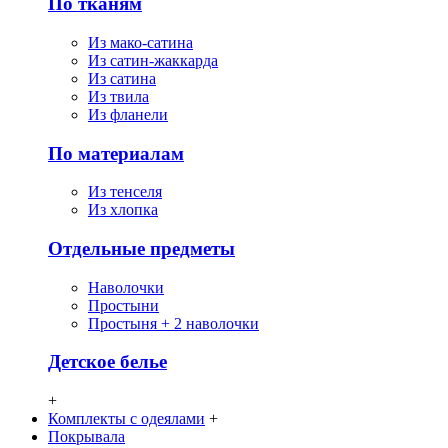
По тканям
Из мако-сатина
Из сатин-жаккарда
Из сатина
Из твила
Из фланели
По материалам
Из тенселя
Из хлопка
Отдельные предметы
Наволочки
Простыни
Простыня + 2 наволочки
Детское белье
+
Комплекты с одеялами
+
Покрывала