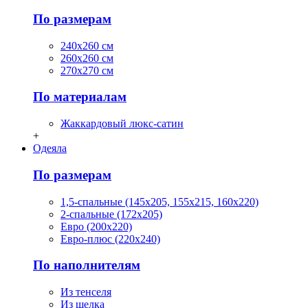
По размерам
240х260 см
260х260 см
270х270 см
По материалам
Жаккардовый люкс-сатин
+
Одеяла
По размерам
1,5-спальные (145х205, 155х215, 160х220)
2-спальные (172х205)
Евро (200х220)
Евро-плюс (220х240)
По наполнителям
Из тенселя
Из шелка