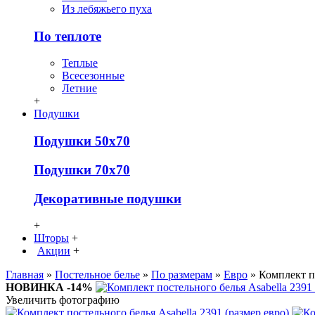
Из лебяжьего пуха
По теплоте
Теплые
Всесезонные
Летние
+
Подушки
Подушки 50х70
Подушки 70х70
Декоративные подушки
+
Шторы
+
Акции
+
Главная
»
Постельное белье
»
По размерам
»
Евро
» Комплект по
НОВИНКА
-14%
Увеличить фотографию