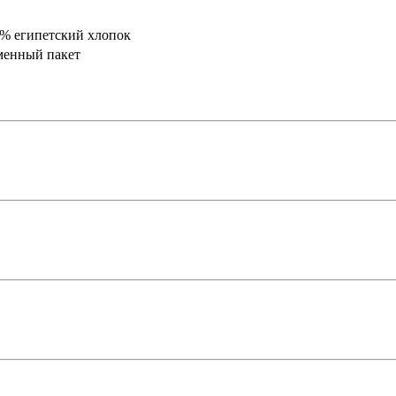
0% египетский хлопок
менный пакет