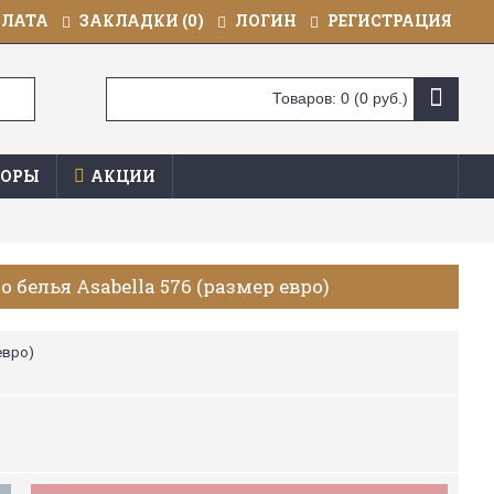
ПЛАТА
ЗАКЛАДКИ (
0
)
ЛОГИН
РЕГИСТРАЦИЯ
Товаров: 0 (0 руб.)
ОРЫ
АКЦИИ
 белья Asabella 576 (размер евро)
евро)