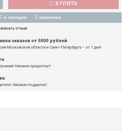
КУПИТЬ
в закладки
сравнение
аписать отзыв
вка заказов от 5000 рублей
сей Московской области и Санкт-Петербургу – от 1 дня!
та
лучении! Никаких предоплат!
ва
ителя. Никаких подделок!