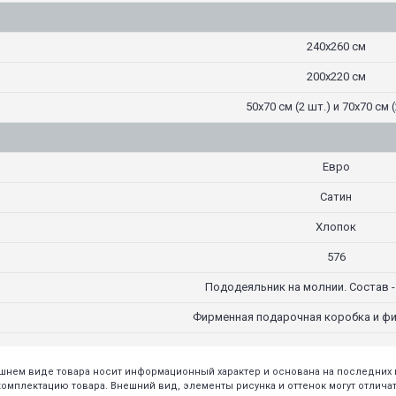
240х260 см
200х220 см
50х70 см (2 шт.) и 70х70 см (
Евро
Сатин
Хлопок
576
Пододеяльник на молнии. Состав -
Фирменная подарочная коробка и ф
нешнем виде товара носит информационный характер и основана на последни
плектацию товара. Внешний вид, элементы рисунка и оттенок могут отличать