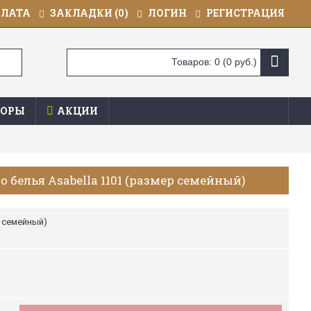
ПЛАТА
ЗАКЛАДКИ (
0
)
ЛОГИН
РЕГИСТРАЦИЯ
Товаров: 0 (0 руб.)
ОРЫ
АКЦИИ
 белья Asabella 1101 (размер семейный)
р семейный)