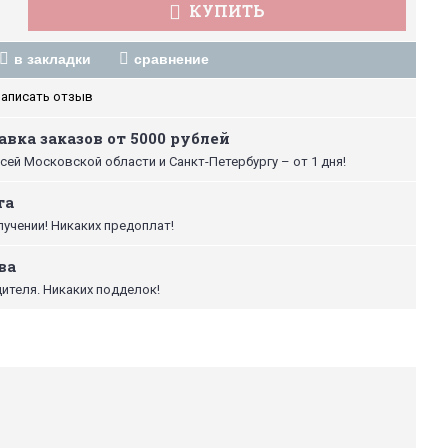
КУПИТЬ
в закладки
сравнение
аписать отзыв
вка заказов от 5000 рублей
сей Московской области и Санкт-Петербургу – от 1 дня!
та
лучении! Никаких предоплат!
ва
ителя. Никаких подделок!