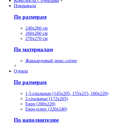
Комплекты с одеялами
+
Покрывала
По размерам
240х260 см
260х260 см
270х270 см
По материалам
Жаккардовый люкс-сатин
+
Одеяла
По размерам
1,5-спальные (145х205, 155х215, 160х220)
2-спальные (172х205)
Евро (200х220)
Евро-плюс (220х240)
По наполнителям