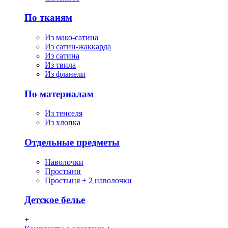
По тканям
Из мако-сатина
Из сатин-жаккарда
Из сатина
Из твила
Из фланели
По материалам
Из тенселя
Из хлопка
Отдельные предметы
Наволочки
Простыни
Простыня + 2 наволочки
Детское белье
+