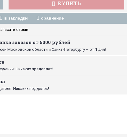
КУПИТЬ
в закладки
сравнение
аписать отзыв
вка заказов от 5000 рублей
сей Московской области и Санкт-Петербургу – от 1 дня!
та
лучении! Никаких предоплат!
ва
ителя. Никаких подделок!