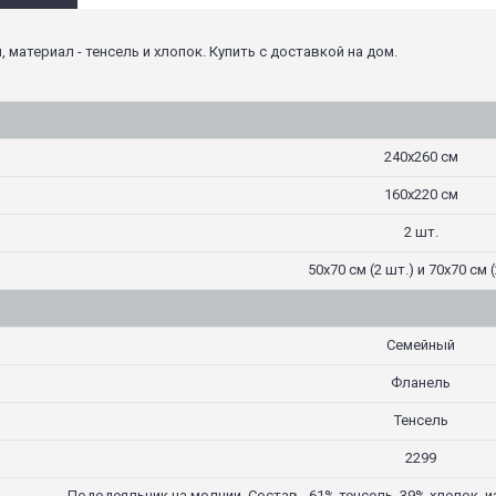
 материал - тенсель и хлопок. Купить с доставкой на дом.
240х260 см
160х220 см
2 шт.
50х70 см (2 шт.) и 70х70 см (
Семейный
Фланель
Тенсель
2299
Пододеяльник на молнии. Состав - 61% тенсель, 39% хлопок, 