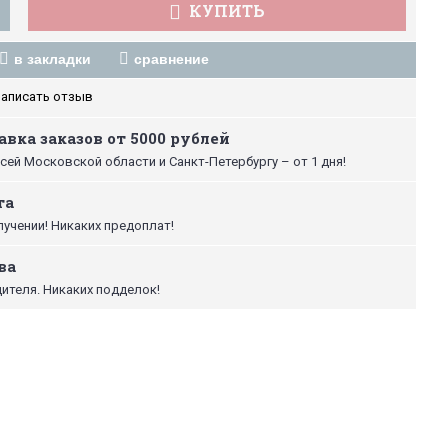
КУПИТЬ
в закладки
сравнение
аписать отзыв
вка заказов от 5000 рублей
сей Московской области и Санкт-Петербургу – от 1 дня!
та
лучении! Никаких предоплат!
ва
ителя. Никаких подделок!