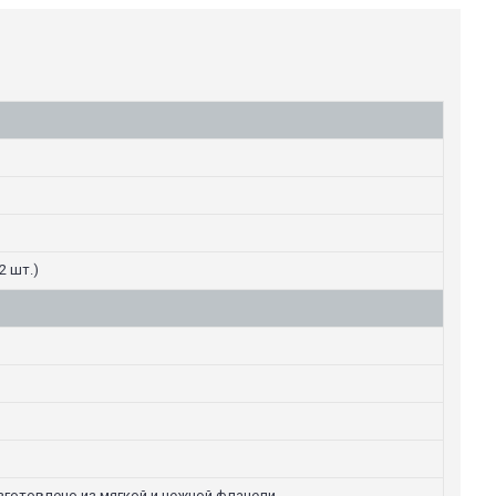
2 шт.)
изготовлено из мягкой и нежной фланели.