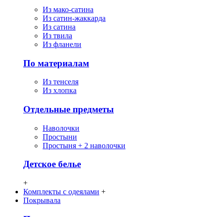
Из мако-сатина
Из сатин-жаккарда
Из сатина
Из твила
Из фланели
По материалам
Из тенселя
Из хлопка
Отдельные предметы
Наволочки
Простыни
Простыня + 2 наволочки
Детское белье
+
Комплекты с одеялами
+
Покрывала