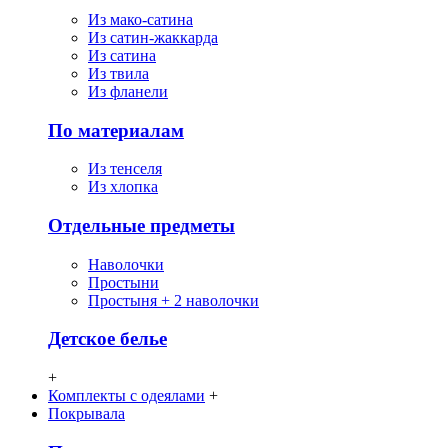
Из мако-сатина
Из сатин-жаккарда
Из сатина
Из твила
Из фланели
По материалам
Из тенселя
Из хлопка
Отдельные предметы
Наволочки
Простыни
Простыня + 2 наволочки
Детское белье
+
Комплекты с одеялами
+
Покрывала