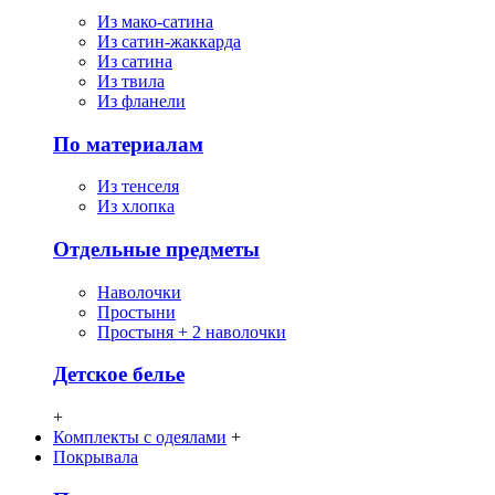
Из мако-сатина
Из сатин-жаккарда
Из сатина
Из твила
Из фланели
По материалам
Из тенселя
Из хлопка
Отдельные предметы
Наволочки
Простыни
Простыня + 2 наволочки
Детское белье
+
Комплекты с одеялами
+
Покрывала