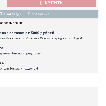
КУПИТЬ
в закладки
сравнение
аписать отзыв
вка заказов от 5000 рублей
сей Московской области и Санкт-Петербургу – от 1 дня!
та
лучении! Никаких предоплат!
ва
ителя. Никаких подделок!