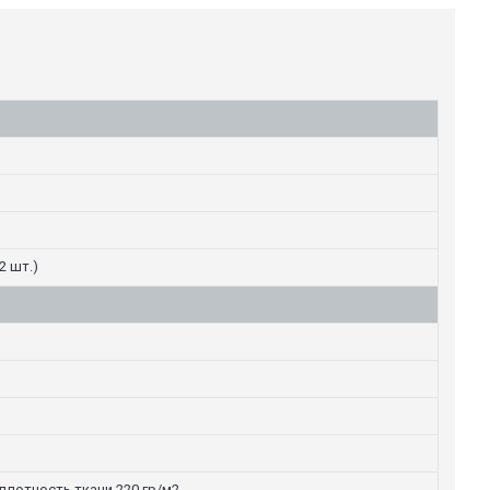
2 шт.)
плотность ткани 220 гр/м2.