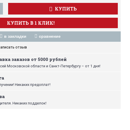
КУПИТЬ
КУПИТЬ В 1 КЛИК!
в закладки
сравнение
аписать отзыв
вка заказов от 5000 рублей
сей Московской области и Санкт-Петербургу – от 1 дня!
та
лучении! Никаких предоплат!
ва
ителя. Никаких подделок!