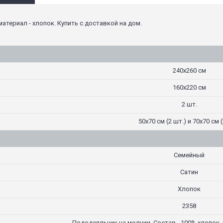
материал - хлопок. Купить с доставкой на дом.
240х260 см
160х220 см
2 шт.
50х70 см (2 шт.) и 70х70 см (
Семейный
Сатин
Хлопок
2358
Пододеяльник на молнии. Состав - 100% хлопок, 