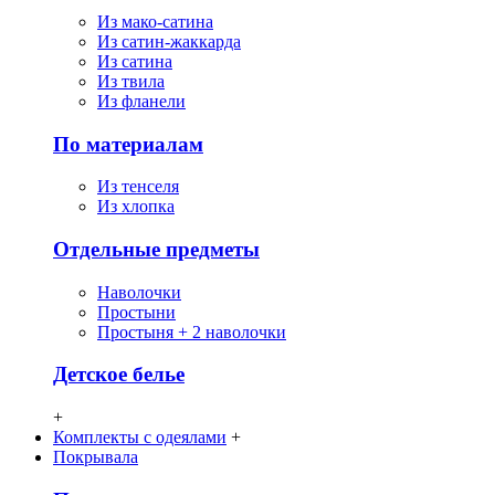
Из мако-сатина
Из сатин-жаккарда
Из сатина
Из твила
Из фланели
По материалам
Из тенселя
Из хлопка
Отдельные предметы
Наволочки
Простыни
Простыня + 2 наволочки
Детское белье
+
Комплекты с одеялами
+
Покрывала